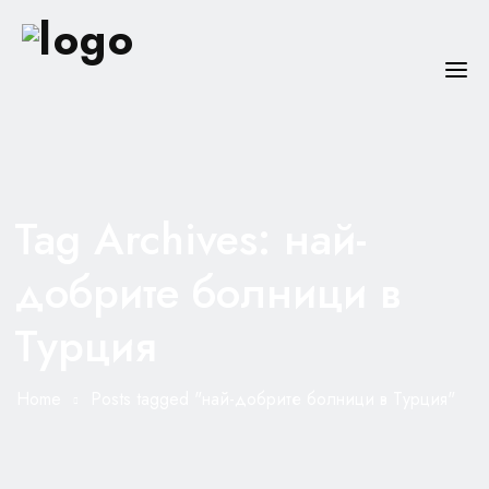
ЗА НАС
НАПРАВЛЕНИЯ
Tag Archives: най-
БОЛНИЦИ
добрите болници в
СПЕЦИАЛИСТИ
Турция
ПОЛЕЗНО
КОНТАКТИ
Home
Posts tagged "най-добрите болници в Турция"