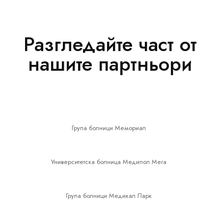
Разгледайте част от
нашите партньори
Група болници Мемориал
Университетска болница Медипол Мега
Група болници Медикал Парк