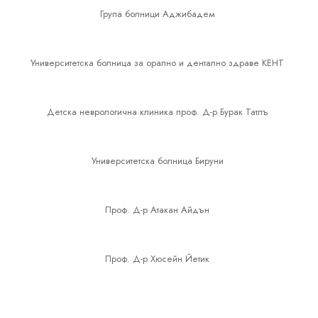
Група болници Аджибадем
Университетска болница за орално и дентално здраве КЕНТ
Детска неврологична клиника проф. Д-р Бурак Татлъ
Университетска болница Бируни
Проф. Д-р Атакан Айдън
Проф. Д-р Хюсейн Йетик